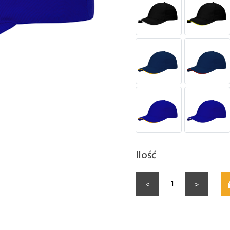
Ilość
<
>