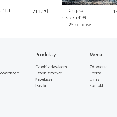
 4121
21.12 zł
Czapka
1
Czapka 4199
25 kolorów
Produkty
Menu
Czapki z daszkiem
Zdobienia
rywartności
Czapki zimowe
Oferta
Kapelusze
O nas
Daszki
Kontakt