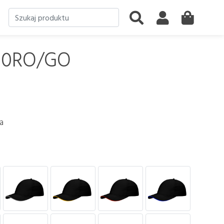
10RO/GO
a