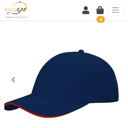
0
Wstecz
Dalej