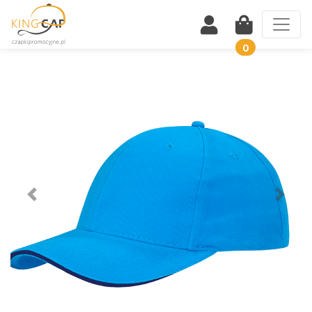
0
Wstecz
Dalej