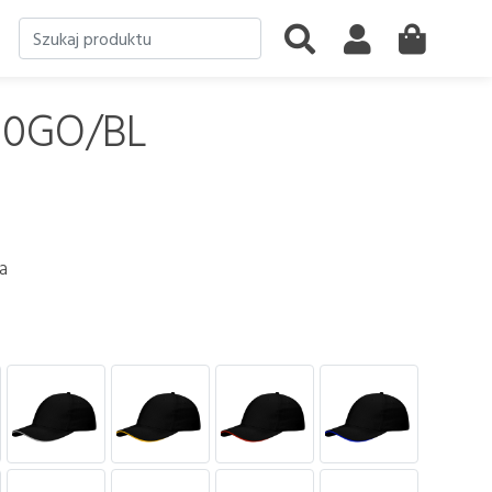
10GO/BL
a