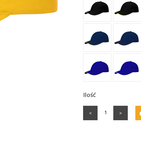
Ilość
<
>