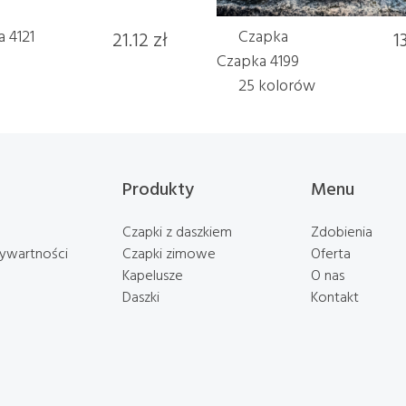
 4121
21.12 zł
Czapka
1
Czapka 4199
25 kolorów
Produkty
Menu
Czapki z daszkiem
Zdobienia
rywartności
Czapki zimowe
Oferta
Kapelusze
O nas
Daszki
Kontakt