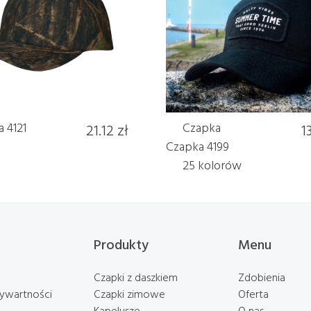
 4121
21.12 zł
Czapka
1
Czapka 4199
25 kolorów
Produkty
Menu
Czapki z daszkiem
Zdobienia
rywartności
Czapki zimowe
Oferta
Kapelusze
O nas