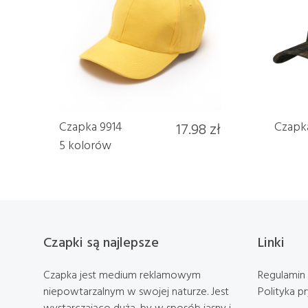
Czapka 9914
17.98 zł
Czapka
5 kolorów
Czapki są najlepsze
Linki
Czapka jest medium reklamowym
Regulamin
niepowtarzalnym w swojej naturze. Jest
Polityka p
wystarczająco duża, by w sposób jasny i