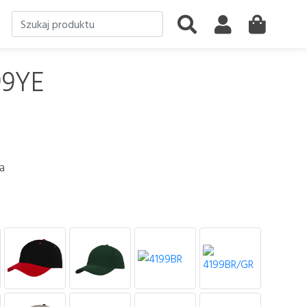
99YE
a