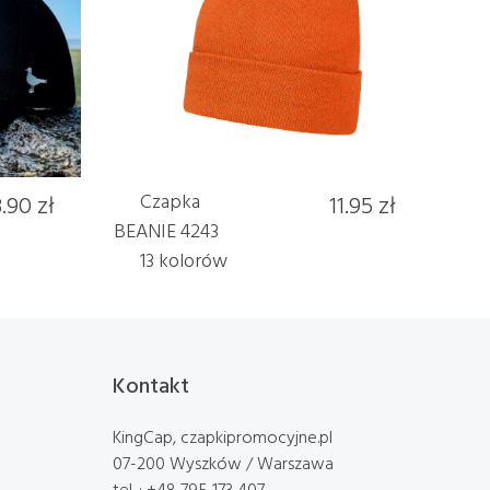
3.90 zł
Czapka
11.95 zł
BEANIE 4243
13 kolorów
Kontakt
KingCap, czapkipromocyjne.pl
07-200 Wyszków / Warszawa
tel. : +48 795 173 407