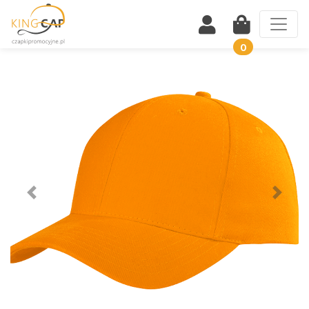
0
Wstecz
Dalej