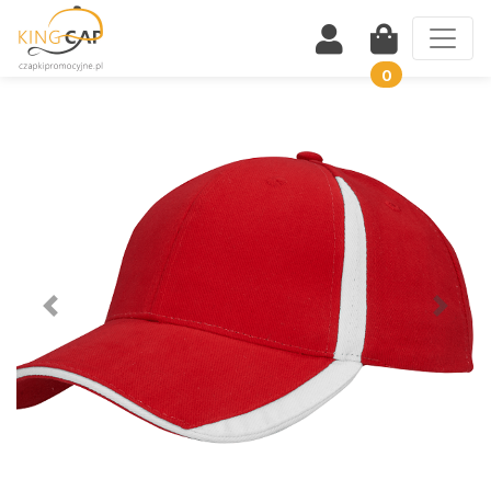
0
Wstecz
Dalej