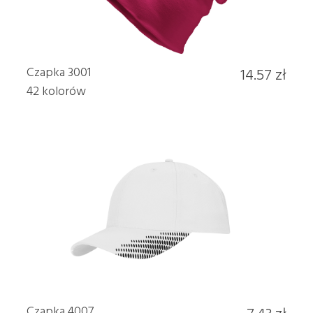
Czapka 3001
14.57 zł
42 kolorów
Czapka 4007
7.43 zł