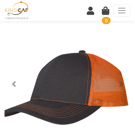
0
Wstecz
Dalej